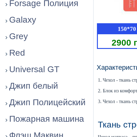
Forsage Полиция
Galaxy
150*70
Grey
2900 
Red
Характеристи
Universal GT
1. Чехол - ткань 
Джип белый
2. Блок из комфо
Джип Полицейский
3. Чехол - ткань 
Пожарная машина
Ткань ст
Флэш Маквин
Чехол матраса – 