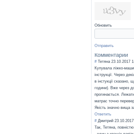
Обновить
Отправить
Комментарии
#
Тетяна
23.10.2017 1
Купувала ліжко-маши
інструкції. Через дек
в інстукції сказано,
години). Вже через д
прогинається. Лежати
матрас точно переве
Якість значно вища за
Ответить
#
Дмитрий
23.10.2017
Так, Тетяна, повнiст
- один з кращiх варiан